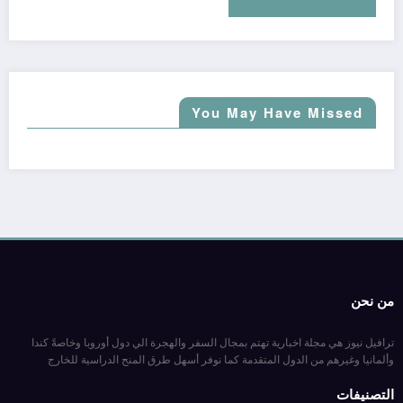
You May Have Missed
من نحن
ترافيل نيوز هي مجلة اخبارية تهتم بمجال السفر والهجرة الي دول أوروبا وخاصةً كندا
وألمانيا وغيرهم من الدول المتقدمة كما نوفر أسهل طرق المنح الدراسية للخارج
التصنيفات